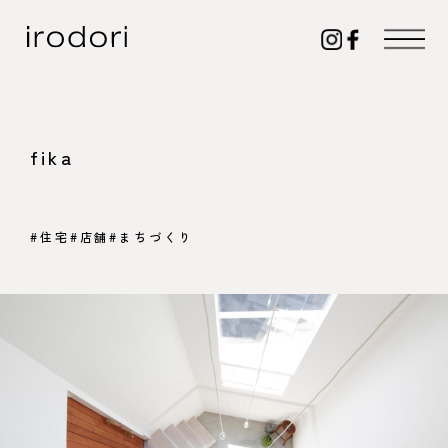
fika
#住宅
#店舗
#まちづくり