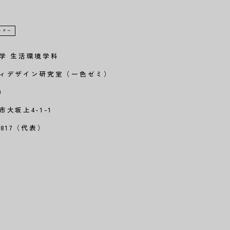
トナー
学 生活環境学科
ィデザイン研究室（一色ゼミ）
10
大坂上4-1-1
-8817（代表）