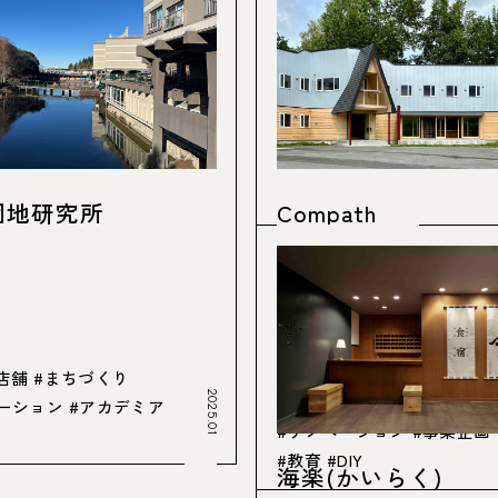
団地研究所
Compath
#施設
#まちづくり
店舗
#まちづくり
2025.01
#共創デザイン
ーション
#アカデミア
#リノベーション
#事業企画
#教育
#DIY
海楽(かいらく)